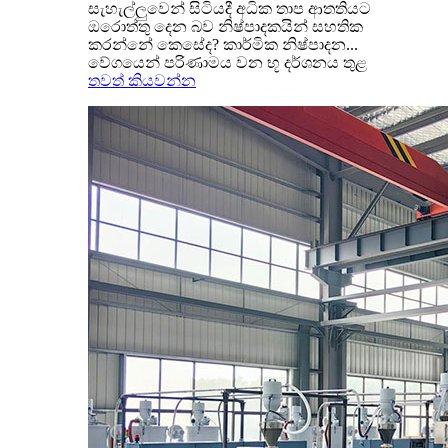
සැහැල්ලුවෙන් සිටියදී අධික තාප ආතතියට
ඔරොත්තු දෙන බව නිෂ්පාදකයින් සහතික
කරන්නේ කෙසේද? කාර්මික නිෂ්පාදන...
වේගයෙන් පරිණාමය වන භූ දර්ශනය තුළ
තවත් කියවන්න