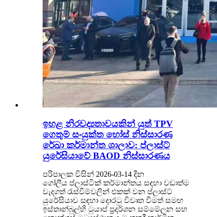
ඉහළ නිරවද්‍යතාවයකින් යුත් TPV
ගෙතුම් සංයුක්ත හෝස් නිස්සාරණ
රේඛා කර්මාන්ත ශාලාව: ප්ලාස්ට්
යුරේසියාවේ BAOD නිස්සාරණය
පරිපාලක විසින් 2026-03-14 දින
ගෝලීය ප්ලාස්ටික් කර්මාන්තය සඳහා වඩාත්ම
වැදගත් රැස්වීම්වලින් එකක් වන ප්ලාස්ට්
යුරේසියාව සඳහා දොරටු විවෘත වීමත් සමඟ
ඉස්තාන්බුල්හි ටුයාප් ප්‍රදර්ශන සම්මේලන සහ