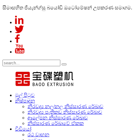
සීමාසහිත ජියැන්ග්සු බයෝඩි ඔටෝමේෂන් උපකරණ සමාගම.
මුල් පිටුව
නිෂ්පාදන
නිරවද්‍ය නල/නල නිස්සාරණ රේඛාව
නිරවද්‍ය පැතිකඩ නිස්සාරණ රේඛාව
ආලේපන නිස්සාරණ රේඛාව
නිස්සාරණ රේඛාවේ ඒකක
වීඩියෝ
රථ වාහන