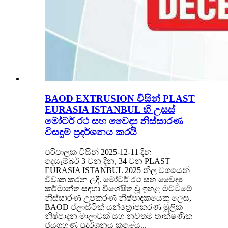
BAOD EXTRUSION විසින් PLAST
EURASIA ISTANBUL හි උසස්
මෝටර් රථ සහ වෛද්‍ය නිස්සාරණ
විසඳුම් ප්‍රදර්ශනය කරයි
පරිපාලක විසින් 2025-12-11 දින
දෙසැම්බර් 3 වන දින, 34 වන PLAST
EURASIA ISTANBUL 2025 නිල වශයෙන්
විවෘත කරන ලදී. මෝටර් රථ සහ වෛද්‍ය
කර්මාන්ත සඳහා විශේෂිත වූ ඉහළ මට්ටමේ
නිස්සාරණ උපකරණ නිෂ්පාදකයෙකු ලෙස,
BAOD ප්ලාස්ටික් යන්ත්‍රෝපකරණ මූලික
නිෂ්පාදන මාලාවක් සහ නවතම තාක්ෂණික
ජයග්‍රහණ ප්‍රදර්ශනය කළේය...