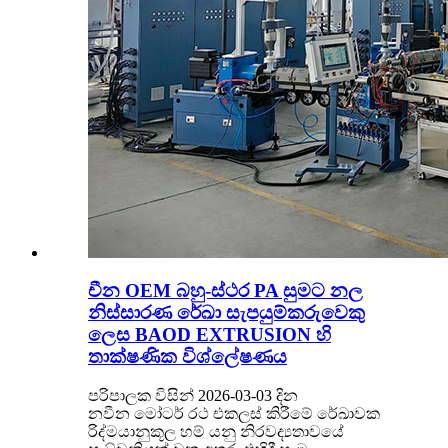
චීන OEM බහු-ස්ථර PA සුමට නල
නිස්සාරණ රේඛා සැපයුම්කරුවෙකු
ලෙස BAOD EXTRUSION හි
තාක්ෂණික විශ්ලේෂණය
පරිපාලක විසින් 2026-03-03 දින
නවීන මෝටර් රථ එකලස් කිරීමේ රේඛාවක
රිද්මයානුකූල හම් යනු නිරවද්‍යතාවයේ