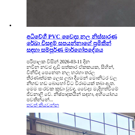
අධිවේගී PVC වෛද්‍ය නල නිස්සාරණ
රේඛා විසඳුම් සපයන්නාගේ ප්‍රමිතීන්
සඳහා සම්පූර්ණ මාර්ගෝපදේශය
පරිපාලක විසින් 2026-03-11 දින
නවීන නවජ දැඩි සත්කාර ඒකකයක, සිහින්,
විනිවිද පෙනෙන නල හරහා තරල
තීරණාත්මක ලෙස ලබා දීමෙන් මොනිටර වල
නිහඬ හඩ බොහෝ විට විරාමයක් තබා ඇත.
මෙම සංරචක කුඩා වුවද, වෛද්‍ය මැදිහත්වීමේ
ජීවනාලි වේ. නිෂ්පාදකයින් සඳහා, අභියෝගය
පවතින්නේ...
තවත් කියවන්න