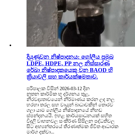
දියුණුවන නිෂ්පාදනය: ගෝලීය ප්‍රමුඛ
LDPE, HDPE, PP නල නිස්සාරණ
රේඛා නිෂ්පාදකයෙකු වන BAOD හි
ක්‍රියාවලි සහ කාර්යක්ෂමතාව.
පරිපාලක විසින් 2026-03-12 දින
නූතන කාර්මික භූ දර්ශනය තුළ,
නිරවද්‍යතාවයෙන් නිර්මාණය කරන ලද නල
හරහා තරල සහ වායූන් බාධාවකින් තොරව
ගලා යාම ගෝලීය නිෂ්පාදනයේ නිහඬ
ස්පන්දනයයි. ඉහළ කාර්යසාධනයක් සහිත
විදුලි වාහනවල සංකීර්ණ සිසිලන පද්ධතිවල
සිට අභ්‍යන්තරයේ තීරණාත්මක ජීවිත ආධාරක
මාර්ග දක්වා...