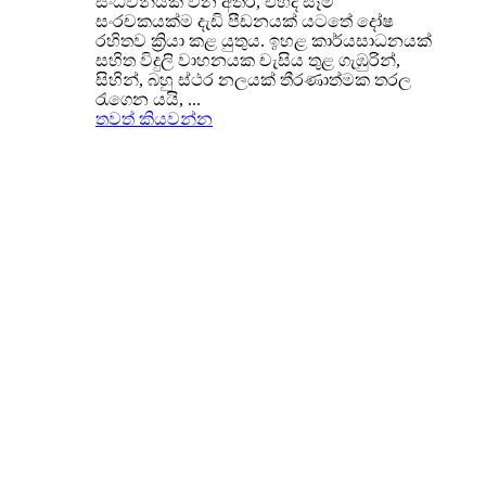
සංධ්වනියක් වන අතර, එහිදී සෑම
සංරචකයක්ම දැඩි පීඩනයක් යටතේ දෝෂ
රහිතව ක්‍රියා කළ යුතුය. ඉහළ කාර්යසාධනයක්
සහිත විදුලි වාහනයක චැසිය තුළ ගැඹුරින්,
සිහින්, බහු ස්ථර නලයක් තීරණාත්මක තරල
රැගෙන යයි, ...
තවත් කියවන්න