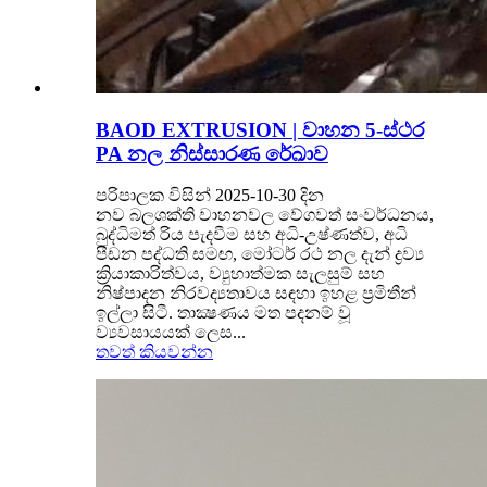
BAOD EXTRUSION | වාහන 5-ස්ථර
PA නල නිස්සාරණ රේඛාව
පරිපාලක විසින් 2025-10-30 දින
නව බලශක්ති වාහනවල වේගවත් සංවර්ධනය,
බුද්ධිමත් රිය පැදවීම සහ අධි-උෂ්ණත්ව, අධි
පීඩන පද්ධති සමඟ, මෝටර් රථ නල දැන් ද්‍රව්‍ය
ක්‍රියාකාරිත්වය, ව්‍යුහාත්මක සැලසුම් සහ
නිෂ්පාදන නිරවද්‍යතාවය සඳහා ඉහළ ප්‍රමිතීන්
ඉල්ලා සිටී. තාක්‍ෂණය මත පදනම් වූ
ව්‍යවසායයක් ලෙස...
තවත් කියවන්න