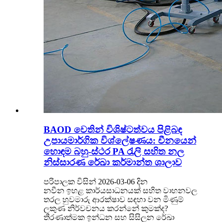
BAOD වෙතින් විශිෂ්ටත්වය පිළිබඳ
උපායමාර්ගික විශ්ලේෂණය: චීනයෙන්
හොඳම බහු-ස්ථර PA රැලි සහිත නල
නිස්සාරණ රේඛා කර්මාන්ත ශාලාව
පරිපාලක විසින් 2026-03-06 දින
නවීන ඉහළ කාර්යසාධනයක් සහිත වාහනවල
තරල හුවමාරු ආරක්ෂාව සඳහා වන මිණුම්
ලකුණ නිර්වචනය කරන්නේ කුමක්ද?
තීරණාත්මක ඉන්ධන සහ සිසිලන රේඛා