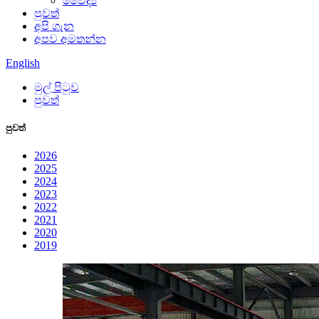
වෛද්‍ය
පුවත්
අපි ගැන
අපව අමතන්න
English
මුල් පිටුව
පුවත්
පුවත්
2026
2025
2024
2023
2022
2021
2020
2019