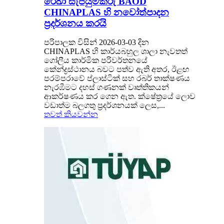
රේඛා සැපයුම්කරු BAOD
CHINAPLAS හි නවෝත්පාදන
ප්‍රදර්ශනය කරයි
පරිපාලක විසින් 2026-03-03 දින
CHINAPLAS හි කාර්යබහුල ශාලා නැවතත්
ගෝලීය කාර්මික පරිවර්තනයේ
කේන්ද්‍රස්ථානය බවට පත්ව ඇති අතර, ඊළඟ
පරම්පරාවේ ප්ලාස්ටික් සහ රබර් තාක්ෂණය
නැරඹීමට දහස් ගණනක් වෘත්තිකයන්
ආකර්ෂණය කර ගෙන ඇත. ක්ෂේත්‍රයේ ලොව
වඩාත්ම බලගතු ප්‍රදර්ශනයක් ලෙස,...
තවත් කියවන්න