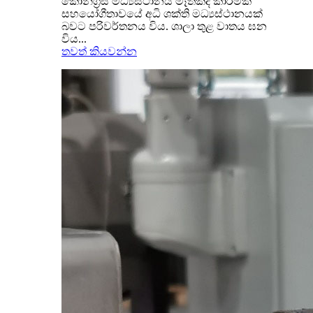
කොන්ග්‍රස් මධ්‍යස්ථානය මෑතකදී කාර්මික
සහයෝගීතාවයේ අධි ශක්ති මධ්‍යස්ථානයක්
බවට පරිවර්තනය විය. ශාලා තුළ වාතය ඝන
විය...
තවත් කියවන්න