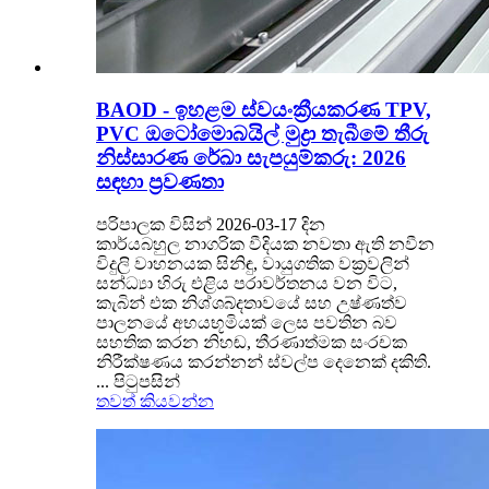
BAOD - ඉහළම ස්වයංක්‍රීයකරණ TPV,
PVC ඔටෝමොබයිල් මුද්‍රා තැබීමේ තීරු
නිස්සාරණ රේඛා සැපයුම්කරු: 2026
සඳහා ප්‍රවණතා
පරිපාලක විසින් 2026-03-17 දින
කාර්යබහුල නාගරික වීදියක නවතා ඇති නවීන
විදුලි වාහනයක සිනිඳු, වායුගතික වක්‍රවලින්
සන්ධ්‍යා හිරු එළිය පරාවර්තනය වන විට,
කැබින් එක නිශ්ශබ්දතාවයේ සහ උෂ්ණත්ව
පාලනයේ අභයභූමියක් ලෙස පවතින බව
සහතික කරන නිහඬ, තීරණාත්මක සංරචක
නිරීක්ෂණය කරන්නන් ස්වල්ප දෙනෙක් දකිති.
... පිටුපසින්
තවත් කියවන්න